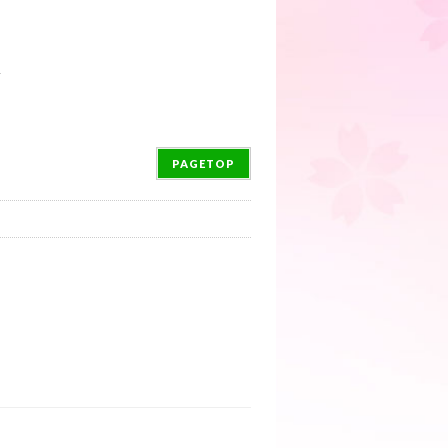
→
PAGETOP