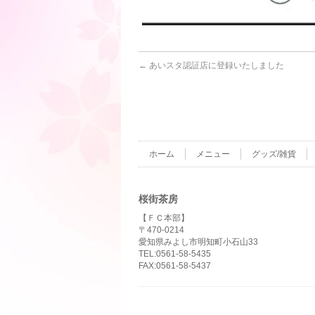
←
あいスタ認証店に登録いたしました
ホーム
メニュー
グッズ/雑貨
桜街茶房
【ＦＣ本部】
〒470-0214
愛知県みよし市明知町小石山33
TEL:0561-58-5435
FAX:0561-58-5437