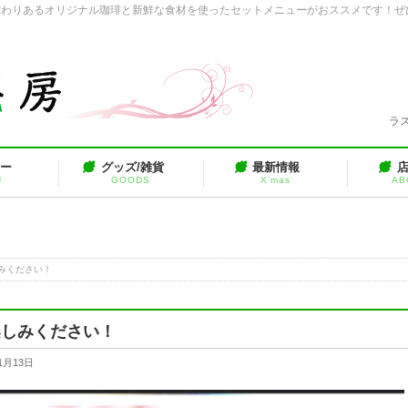
だわりあるオリジナル珈琲と新鮮な食材を使ったセットメニューがおススメです！ぜ
ラス
ュー
グッズ/雑貨
最新情報
U
GOODS
X’mas
AB
みください！
楽しみください！
1月13日