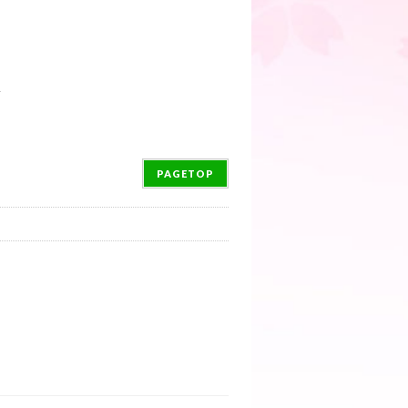
→
PAGETOP