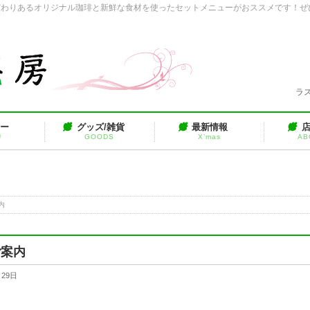
だわりあるオリジナル珈琲と新鮮な食材を使ったセットメニューがおススメです！ぜ
ラス
ュー
グッズ/雑貨
最新情報
U
GOODS
X’mas
AB
内
ご案内
月29日