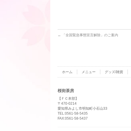
←
「全国緊急事態宣言解除」のご案内
ホーム
メニュー
グッズ/雑貨
桜街茶房
【ＦＣ本部】
〒470-0214
愛知県みよし市明知町小石山33
TEL:0561-58-5435
FAX:0561-58-5437