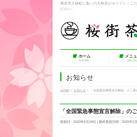
豊田市大林町に集いの大林店がオープン！こ
ださい。
ホーム
メニ
HOME
MEN
お知らせ
HOME
»
お知らせ
»
「全国緊急事態宣言解除」のご案
「全国緊急事態宣言解除」の
投稿日 : 2020年5月29日
最終更新日時 : 2020年5