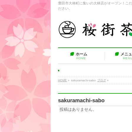
豊田市大林町に集いの大林店がオープン！こ
ださい。
ホーム
メニ
HOME
MEN
HOME
»
sakuramachi-sabo
ブログ
»
sakuramachi-sabo
投稿はありません。