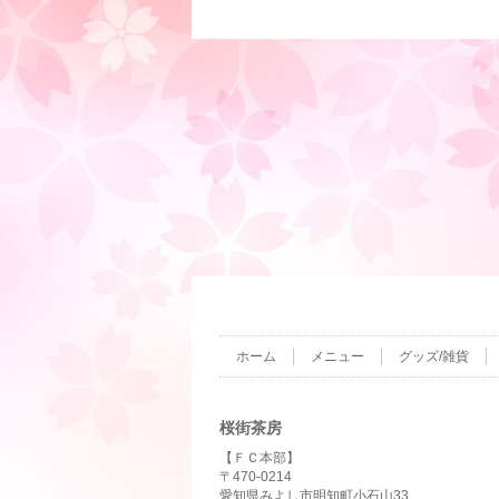
ホーム
メニュー
グッズ/雑貨
桜街茶房
【ＦＣ本部】
〒470-0214
愛知県みよし市明知町小石山33