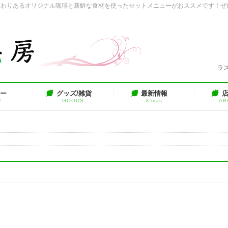
だわりあるオリジナル珈琲と新鮮な食材を使ったセットメニューがおススメです！ぜ
ラス
ュー
グッズ/雑貨
最新情報
U
GOODS
X’mas
AB